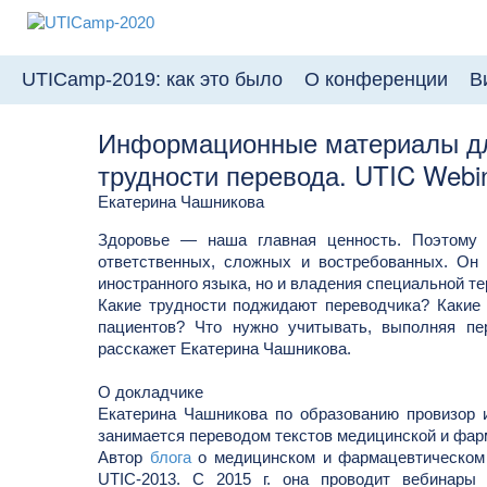
UTICamp-2019: как это было
О конференции
В
Новости
Информационные материалы дл
трудности перевода. UTIC Webi
Цены и условия уча
Екатерина Чашникова
Место проведения
Здоровье ― наша главная ценность. Поэтому 
Где остановиться
ответственных, сложных и востребованных. Он 
иностранного языка, но и владения специальной т
Какие трудности поджидают переводчика? Какие
пациентов? Что нужно учитывать, выполняя п
расскажет Екатерина Чашникова.
О докладчике
Екатерина Чашникова по образованию провизор 
занимается переводом текстов медицинской и фарм
Автор
блога
о медицинском и фармацевтическом 
UTIC-2013. С 2015 г. она проводит вебинары